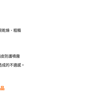
很乾燥、粗糙
頭皮防護噴霧
造成的不適感。
品