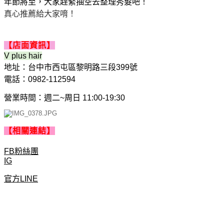
年節將至，大家趕緊抽空去整理秀髮吧！
真心推薦給大家唷！
【店面資訊】
V plus hair
地址：台中市西屯區黎明路三段399號
電話：0982-112594
營業時間：週二~周日 11:00-19:30
【相關連結】
FB粉絲團
IG
官方LINE