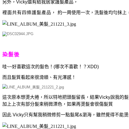
另外，Vicky還有給我居家護髮產品，
裡面共有四條護髮產品，
約一周使用一次，洗髮後均勻抹上
染髮後
哇~~好喜歡這次的髮色！(哪次不喜歡！？XDD)
而且髮質看起來很滑順、有光澤感！
這次原本想燙大捲，所以特地把頭髮留長，結果Vicky說我
加上上次有部分髮束稍微漂色，如果再燙髮會很傷髮質
因此
Vicky只有幫我稍微修剪一點髮尾&瀏海，雖然覺得不能