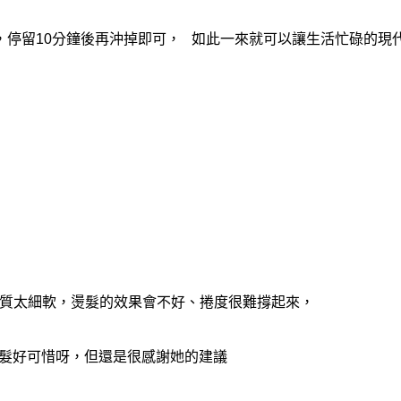
，停留10分鐘後再沖掉即可，
如此一來就可以讓生活忙碌的現
的髮質太細軟，燙髮的效果會不好、捲度很難撐起來，
燙髮好可惜呀，但還是很感謝她的建議