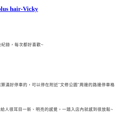
air-Vicky
些紀錄，每次都好喜歡~
算滿好停車的，可以停在附近"文修公園"周邊的路邊停車格
給人很耳目一新、明亮的感覺，一踏入店內就感到很放鬆~