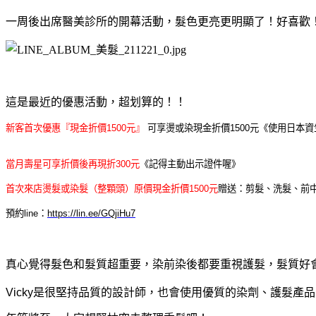
一周後出席醫美診所的開幕活動，髮色更亮更明顯了！好喜歡
這是最近的優惠活動，超划算的！！
新客首次優惠『現金折價1500元』
可享燙或染現金折價
1500
元《使用日本資
當月壽星可享折價後再現折300元
《記得主動出示證件喔》
首次來店燙髮或染髮（整顆頭）原價現金折價1500元
贈送：剪髮、洗髮、前
預約
line
：
https://lin.ee/GQjiHu7
真心覺得髮色和髮質超重要，染前染後都要重視護髮，髮質好
Vicky是很堅持品質的設計師，也會使用優質的染劑、護髮