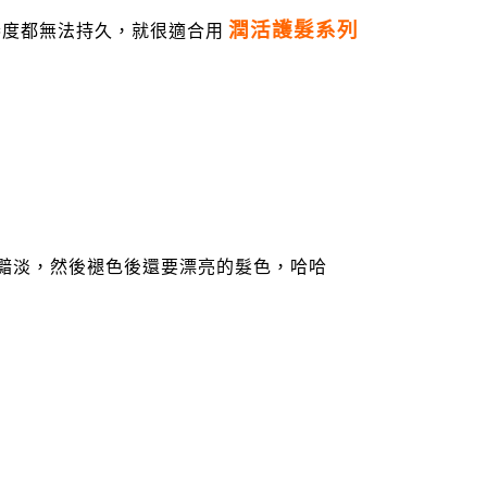
潤活護髮系列
捲度都無法持久，就很適合用
太黯淡，然後褪色後還要漂亮的髮色，哈哈