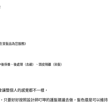
！
生堂髮品為您服務》
中後保養、後處理（去鹼）、頭皮隔離（染髮）
會讓整個人的感覺都不一樣，
產品，只要好好按照設計師叮嚀的護髮建議去做，髮色還是可以維