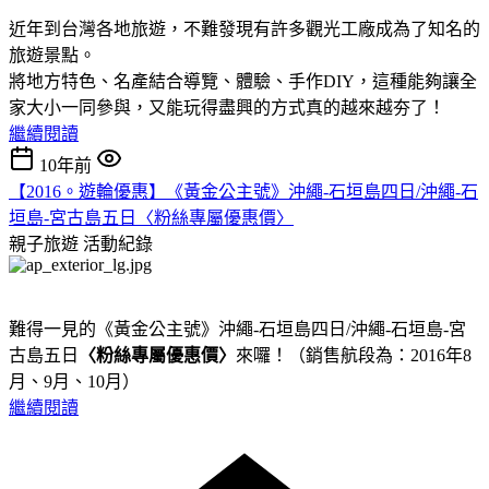
近年到台灣各地旅遊，不難發現有許多觀光工廠成為了知名的
旅遊景點。
將地方特色、名產結合導覽、體驗、手作DIY，這種能夠讓全
家大小一同參與，又能玩得盡興的方式真的越來越夯了！
繼續閱讀
10年前
【2016。遊輪優惠】《黃金公主號》沖繩-石垣島四日/沖繩-石
垣島-宮古島五日〈粉絲專屬優惠價〉
親子旅遊
活動紀錄
難得一見的《黃金公主號》沖繩-石垣島四日/沖繩-石垣島-宮
古島五日
〈粉絲專屬優惠價〉
來囉！（銷售航段為：2016年8
月、9月、10月）
繼續閱讀