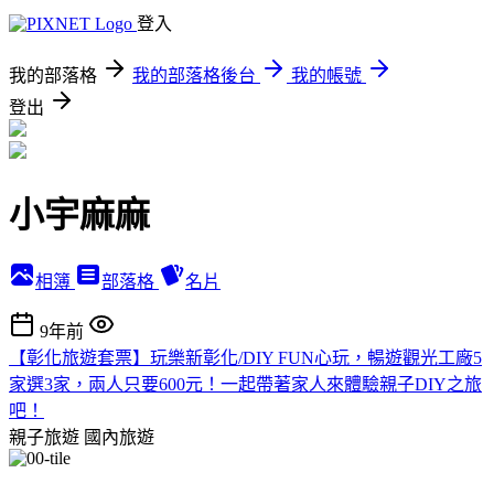
登入
我的部落格
我的部落格後台
我的帳號
登出
小宇麻麻
相簿
部落格
名片
9年前
【彰化旅遊套票】玩樂新彰化/DIY FUN心玩，暢遊觀光工廠5
家選3家，兩人只要600元！一起帶著家人來體驗親子DIY之旅
吧！
親子旅遊
國內旅遊